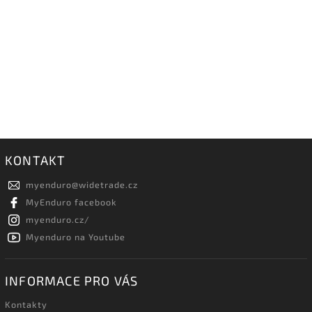
KONTAKT
myenduro
@
widetrade.cz
MyEnduro facebook
myenduro.cz/
Myenduro na Youtube
INFORMACE PRO VÁS
Kontakty