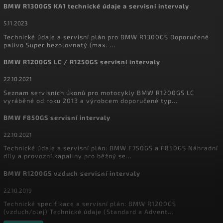
BMW R1300GS KA1 technické údaje a servisní intervaly
5.11.2023
Technické údaje a servisní plán pro BMW R1300GS Doporučené
palivo Super bezolovnatý (max. ...
BMW R1200GS LC / R1250GS servisní intervaly
22.10.2021
Seznam servisních úkonů pro motocykly BMW R1200GS LC
vyráběné od roku 2013 a výrobcem doporučené typ...
BMW F850GS servisní intervaly
22.10.2021
Technické údaje a servisní plán: BMW F750GS a F850GS Náhradní
díly a provozní kapaliny pro běžný se...
BMW R1200GS vzduch servisní intervaly
22.10.2019
Technické specifikace a servisní plán: BMW R1200GS
(vzduch/olej) Technické údaje (Standard a Advent...