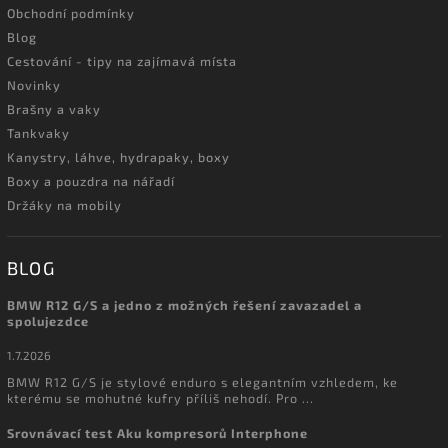
Obchodní podmínky
Blog
Cestování - tipy na zajímavá místa
Novinky
Brašny a vaky
Tankvaky
Kanystry, láhve, hydrapaky, boxy
Boxy a pouzdra na nářadí
Držáky na mobily
BLOG
BMW R12 G/S a jedno z možných řešení zavazadel a
spolujezdce
1.7.2026
BMW R12 G/S je stylové enduro s elegantním vzhledem, ke
kterému se mohutné kufry příliš nehodí. Pro ...
Srovnávací test Aku kompresorů Interphone