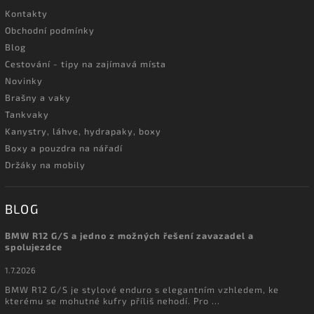
Kontakty
Obchodní podmínky
Blog
Cestování - tipy na zajímavá místa
Novinky
Brašny a vaky
Tankvaky
Kanystry, láhve, hydrapaky, boxy
Boxy a pouzdra na nářadí
Držáky na mobily
BLOG
BMW R12 G/S a jedno z možných řešení zavazadel a
spolujezdce
1.7.2026
BMW R12 G/S je stylové enduro s elegantním vzhledem, ke
kterému se mohutné kufry příliš nehodí. Pro ...