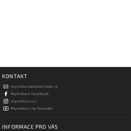
KONTAKT
myenduro
@
widetrade.cz
MyEnduro facebook
myenduro.cz/
Myenduro na Youtube
INFORMACE PRO VÁS