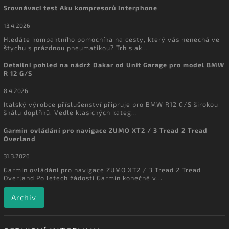
Srovnávací test Aku kompresorů Interphone
13.4.2026
Hledáte kompaktního pomocníka na cesty, který vás nenechá ve
štychu s prázdnou pneumatikou? Trh s ak...
Detailní pohled na nádrž Dakar od Unit Garage pro model BMW
R 12 G/S
8.4.2026
Italský výrobce příslušenství připruje pro BMW R12 G/S širokou
škálu doplňků. Vedle klasických kateg...
Garmin ovládání pro navigace ZUMO XT2 / 3 Tread 2 Tread
Overland
31.3.2026
Garmin ovládání pro navigace ZUMO XT2 / 3 Tread 2 Tread
Overland Po letech žádostí Garmin konečně v...
Archiv