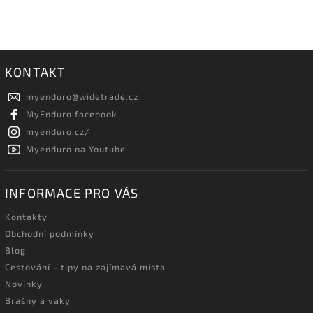
KONTAKT
myenduro
@
widetrade.cz
MyEnduro facebook
myenduro.cz/
Myenduro na Youtube
INFORMACE PRO VÁS
Kontakty
Obchodní podmínky
Blog
Cestování - tipy na zajímavá místa
Novinky
Brašny a vaky