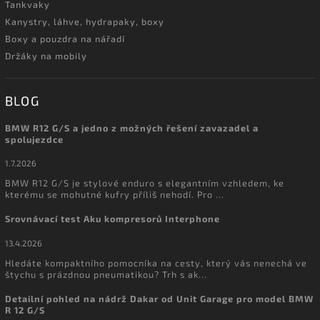
Tankvaky
Kanystry, láhve, hydrapaky, boxy
Boxy a pouzdra na nářadí
Držáky na mobily
BLOG
BMW R12 G/S a jedno z možných řešení zavazadel a
spolujezdce
1.7.2026
BMW R12 G/S je stylové enduro s elegantním vzhledem, ke
kterému se mohutné kufry příliš nehodí. Pro ...
Srovnávací test Aku kompresorů Interphone
13.4.2026
Hledáte kompaktního pomocníka na cesty, který vás nenechá ve
štychu s prázdnou pneumatikou? Trh s ak...
Detailní pohled na nádrž Dakar od Unit Garage pro model BMW
R 12 G/S