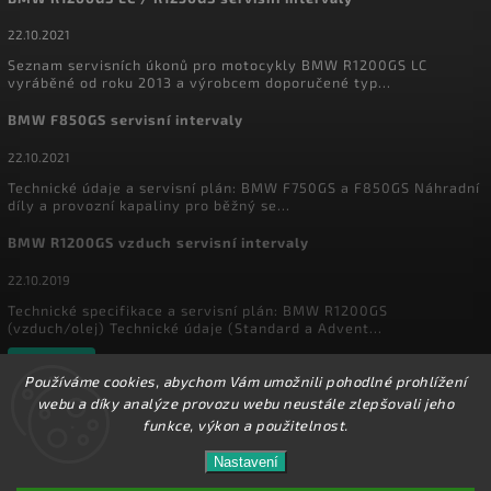
22.10.2021
Seznam servisních úkonů pro motocykly BMW R1200GS LC
vyráběné od roku 2013 a výrobcem doporučené typ...
BMW F850GS servisní intervaly
22.10.2021
Technické údaje a servisní plán: BMW F750GS a F850GS Náhradní
díly a provozní kapaliny pro běžný se...
BMW R1200GS vzduch servisní intervaly
22.10.2019
Technické specifikace a servisní plán: BMW R1200GS
(vzduch/olej) Technické údaje (Standard a Advent...
Archiv
Používáme cookies, abychom Vám umožnili pohodlné prohlížení
webu a díky analýze provozu webu neustále zlepšovali jeho
funkce, výkon a použitelnost.
Copyright 2026
MyEnduro
. Všechna práva vyhrazena.
Ve dnech 1.8. - 16.8. 2026 máme zavřeno. Eshop
Nastavení
Upravit nastavení cookies
zůstává v provozu, objednávky budeme zpracovávat
17.8.2026. Děkujeme za pochopení.