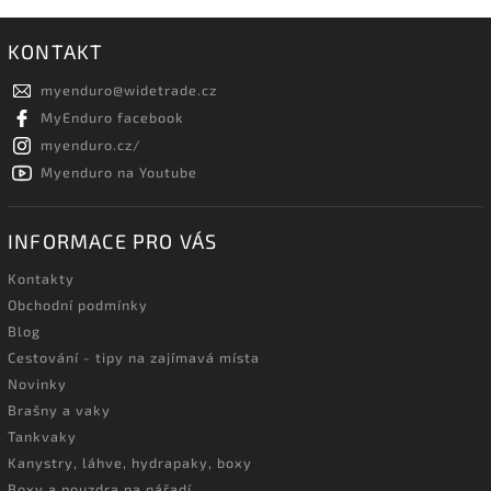
KONTAKT
myenduro
@
widetrade.cz
MyEnduro facebook
myenduro.cz/
Myenduro na Youtube
INFORMACE PRO VÁS
Kontakty
Obchodní podmínky
Blog
Cestování - tipy na zajímavá místa
Novinky
Brašny a vaky
Tankvaky
Kanystry, láhve, hydrapaky, boxy
Boxy a pouzdra na nářadí