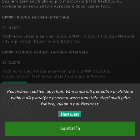
Seznam servisních úkonů pro motocykly BMW R1200GS LC
vyráběné od roku 2013 a výrobcem doporučené typ...
BMW F850GS servisní intervaly
22.10.2021
Technické údaje a servisní plán: BMW F750GS a F850GS Náhradní
díly a provozní kapaliny pro běžný se...
BMW R1200GS vzduch servisní intervaly
22.10.2019
Technické specifikace a servisní plán: BMW R1200GS
(vzduch/olej) Technické údaje (Standard a Advent...
Archiv
Používáme cookies, abychom Vám umožnili pohodlné prohlížení
webu a díky analýze provozu webu neustále zlepšovali jeho
funkce, výkon a použitelnost.
Copyright 2026
MyEnduro
. Všechna práva vyhrazena.
Ve dnech 1.8. - 16.8. 2026 máme zavřeno. Eshop
Nastavení
Upravit nastavení cookies
zůstává v provozu, objednávky budeme zpracovávat
17.8.2026. Děkujeme za pochopení.
Souhlasím