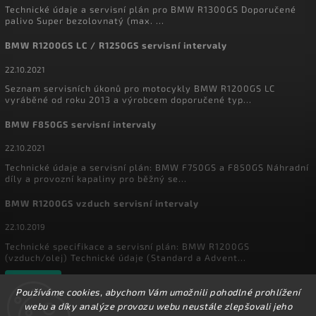
Technické údaje a servisní plán pro BMW R1300GS Doporučené
palivo Super bezolovnatý (max. ...
BMW R1200GS LC / R1250GS servisní intervaly
22.10.2021
Seznam servisních úkonů pro motocykly BMW R1200GS LC
vyráběné od roku 2013 a výrobcem doporučené typ...
BMW F850GS servisní intervaly
22.10.2021
Technické údaje a servisní plán: BMW F750GS a F850GS Náhradní
díly a provozní kapaliny pro běžný se...
BMW R1200GS vzduch servisní intervaly
22.10.2019
Technické specifikace a servisní plán: BMW R1200GS
(vzduch/olej) Technické údaje (Standard a Advent...
Archiv
Používáme cookies, abychom Vám umožnili pohodlné prohlížení
webu a díky analýze provozu webu neustále zlepšovali jeho