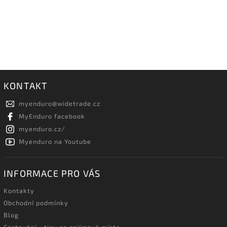
KONTAKT
myenduro
@
widetrade.cz
MyEnduro facebook
myenduro.cz/
Myenduro na Youtube
INFORMACE PRO VÁS
Kontakty
Obchodní podmínky
Blog