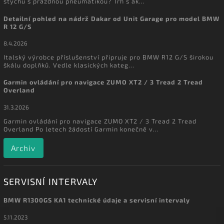
štychu s prázdnou pneumatikou? Trh s ak...
Detailní pohled na nádrž Dakar od Unit Garage pro model BMW
R 12 G/S
8.4.2026
Italský výrobce příslušenství připruje pro BMW R12 G/S širokou
škálu doplňků. Vedle klasických kateg...
Garmin ovládání pro navigace ZUMO XT2 / 3 Tread 2 Tread
Overland
31.3.2026
Garmin ovládání pro navigace ZUMO XT2 / 3 Tread 2 Tread
Overland Po letech žádostí Garmin konečně v...
Archiv
SERVISNÍ INTERVALY
BMW R1300GS KA1 technické údaje a servisní intervaly
5.11.2023