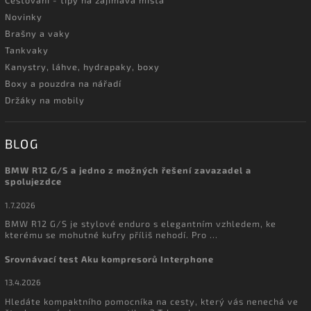
Cestování - tipy na zajímavá místa
Novinky
Brašny a vaky
Tankvaky
Kanystry, láhve, hydrapaky, boxy
Boxy a pouzdra na nářadí
Držáky na mobily
BLOG
BMW R12 G/S a jedno z možných řešení zavazadel a
spolujezdce
1.7.2026
BMW R12 G/S je stylové enduro s elegantním vzhledem, ke
kterému se mohutné kufry příliš nehodí. Pro ...
Srovnávací test Aku kompresorů Interphone
13.4.2026
Hledáte kompaktního pomocníka na cesty, který vás nenechá ve